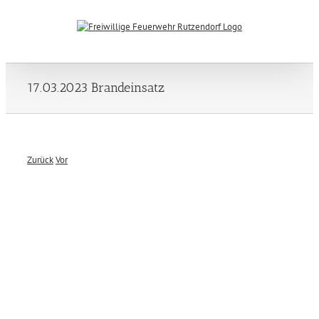
Zum
Inhalt
springen
17.03.2023 Brandeinsatz
Zurück
Vor
Zeige
grösseres
Bild