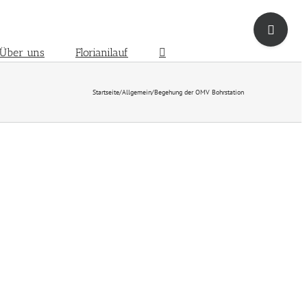
Toggle
Sliding
Bar
Über uns
Florianilauf
Area
Startseite
/
Allgemein
/
Begehung der OMV Bohrstation