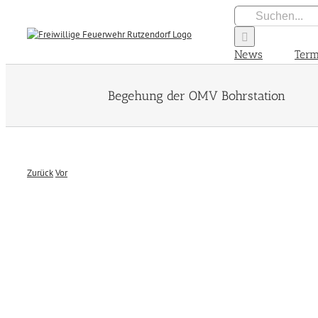
Zum
Suche
Inhalt
nach:
springen
News
Term
Begehung der OMV Bohrstation
Zurück
Vor
Zeige
grösseres
Bild