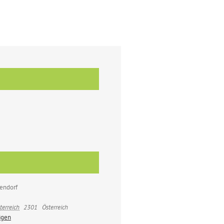
endorf
terreich
2301
Österreich
igen