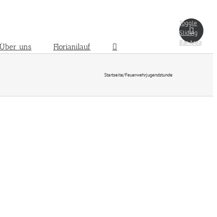
Toggle
Sliding
Bar Area
Über uns
Florianilauf
Startseite
/
Feuerwehrjugendstunde