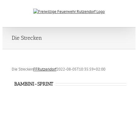
Zum
Inhalt
springen
Die Strecken
Die Strecken
FFRutzendorf
2022-08-05T10:35:59+02:00
BAMBINI-SPRINT