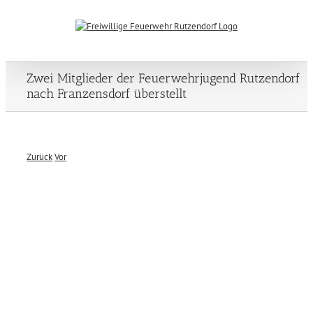
Zum
Inhalt
springen
Zwei Mitglieder der Feuerwehrjugend Rutzendorf
nach Franzensdorf überstellt
Zurück
Vor
Zeige
grösseres
Bild