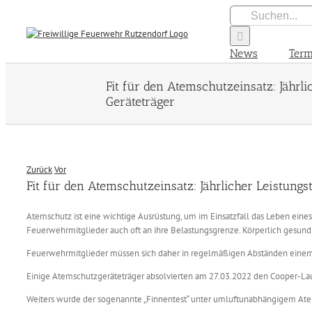
Zum
Suche
Inhalt
nach:
springen
News
Term
Fit für den Atemschutzeinsatz: Jährl
Geräteträger
Zurück
Vor
Fit für den Atemschutzeinsatz: Jährlicher Leistung
Atemschutz ist eine wichtige Ausrüstung, um im Einsatzfall das Leben ein
Feuerwehrmitglieder auch oft an ihre Belastungsgrenze. Körperlich gesund u
Feuerwehrmitglieder müssen sich daher in regelmäßigen Abständen einem 
Einige Atemschutzgeräteträger absolvierten am 27.03.2022 den Cooper-Lauf
Weiters wurde der sogenannte „Finnentest“ unter umluftunabhängigem Atems