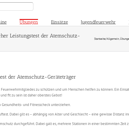
ine
Übungen
Einsätze
Jugendfeuerwehr
icher Leistungstest der Atemschutz-
Startseite
/
Allgemein
,
Übung
stest der Atemschutz-Geräteträger
es Feuerwehrmitgliedes zu schützen und um Menschen helfen zu können. Ein Einsat
nd fit zu sein ist daher oberstes Gebot!
Gesundheits- und Fitnesscheck unterziehen.
test. Dabei gilt es – abhängig von Alter und Geschlecht – eine gewisse Distanz i
chutz durchgeführt. Dabei galt es, mehrere Stationen in einer bestimmten Zeit 