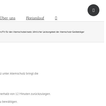
Toggle
Sliding
Bar
Über uns
Florianilauf
Area
en
/
Fit für den Atemschutzeinsatz: Jährlicher Leistungstest der Atemschutz-Geräteträger
z unter Atemschutz bringt die
nnerhalb von 12 Minuten zurückzulegen.
zu bewältigen.